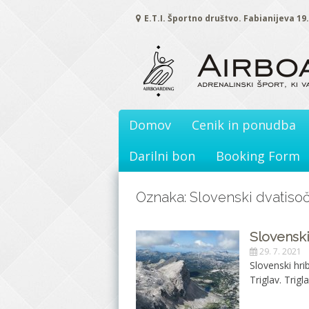
Skoči
E.T.I. Športno društvo. Fabianijeva 19
na
vsebino
Domov
Cenik in ponudba
Darilni bon
Booking Form
Oznaka: Slovenski dvatiso
Slovenski 
29. 7. 2021
Slovenski hri
Triglav. Trig