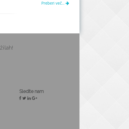
Preberi več...
žilah!
Sledite nam