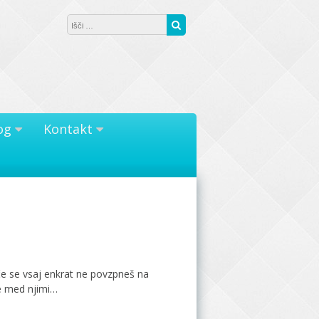
Išči:
Išči
og
Kontakt
, če se vsaj enkrat ne povzpneš na
ge med njimi…