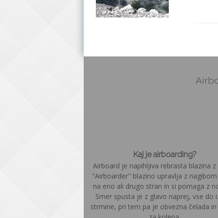
Airbo
Kaj je airboarding?
Airboard je napihljiva rebrasta blazina z 
"Airboarder" blazino upravlja z nagibom
na eno ali drugo stran in si pomaga z n
Smer spusta je z glavo naprej, vse do 
strmine, pri tem pa je obvezna čelada in š
za kolena.