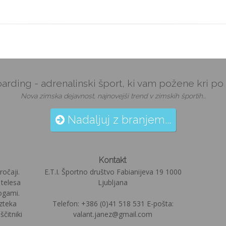
arding - adrenalinski šport, ki vam požene kri po 
Nova zimska dejavnost, najnovejši trend v zimskih športih...
Nadaljuj z branjem...
Kontakt
ročaji.
E.T.I. Športno društvo Fabianijeva 19 1000
 telesa
Ljubljana
ogami.
izteka
Telefon: +386 (0)41 518 531 E-pošta:
čitniki
valant.janez@gmail.com