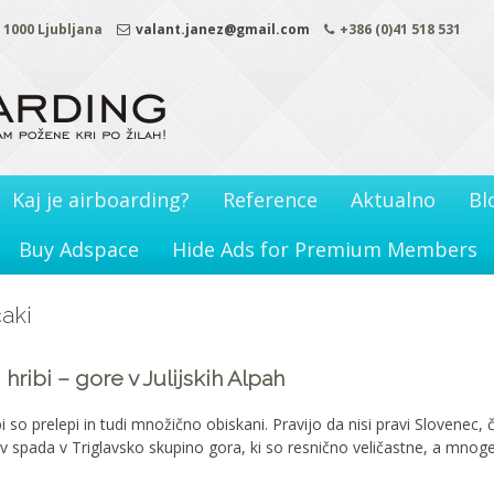
. 1000 Ljubljana
valant.janez@gmail.com
+386 (0)41 518 531
Kaj je airboarding?
Reference
Aktualno
Bl
Buy Adspace
Hide Ads for Premium Members
čaki
hribi – gore v Julijskih Alpah
bi so prelepi in tudi množično obiskani. Pravijo da nisi pravi Slovenec
lav spada v Triglavsko skupino gora, ki so resnično veličastne, a mno