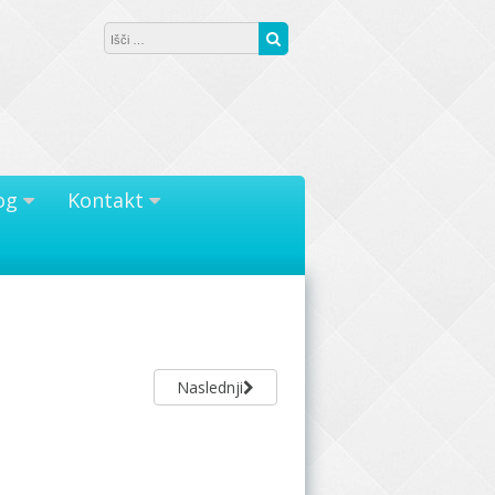
Išči:
Išči
og
Kontakt
Naslednji