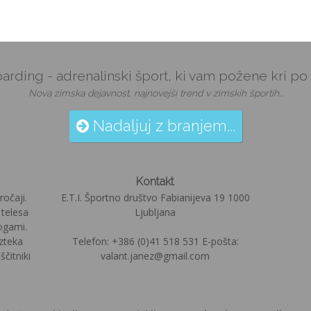
arding - adrenalinski šport, ki vam požene kri po 
Nova zimska dejavnost, najnovejši trend v zimskih športih...
Nadaljuj z branjem...
Kontakt
ročaji.
E.T.I. Športno društvo Fabianijeva 19 1000
 telesa
Ljubljana
ogami.
izteka
Telefon: +386 (0)41 518 531 E-pošta:
čitniki
valant.janez@gmail.com