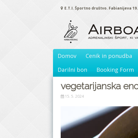
Skoči
E.T.I. Športno društvo. Fabianijeva 19
na
vsebino
Domov
Cenik in ponudba
Darilni bon
Booking Form
vegetarijanska en
15. 5. 2024