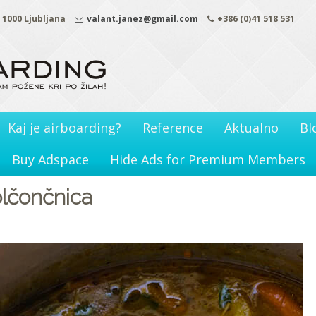
. 1000 Ljubljana
valant.janez@gmail.com
+386 (0)41 518 531
Kaj je airboarding?
Reference
Aktualno
Bl
Buy Adspace
Hide Ads for Premium Members
olčončnica