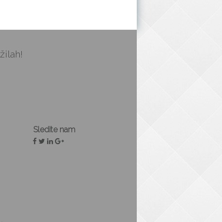
žilah!
Sledite nam