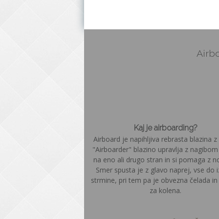
Airbo
Kaj je airboarding?
Airboard je napihljiva rebrasta blazina z 
"Airboarder" blazino upravlja z nagibom
na eno ali drugo stran in si pomaga z n
Smer spusta je z glavo naprej, vse do 
strmine, pri tem pa je obvezna čelada in š
za kolena.