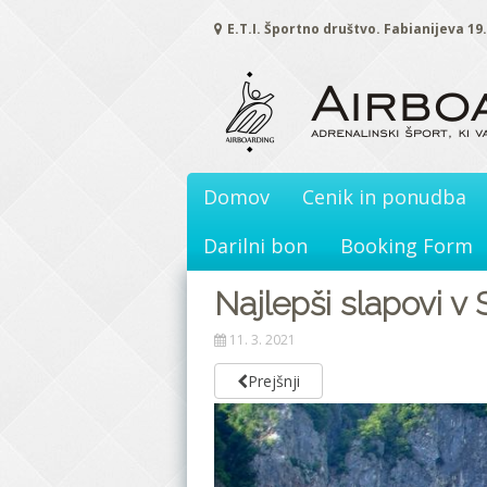
Skoči
E.T.I. Športno društvo. Fabianijeva 19
na
vsebino
Domov
Cenik in ponudba
Darilni bon
Booking Form
Najlepši slapovi v S
11. 3. 2021
Prejšnji