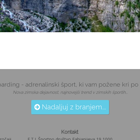
arding - adrenalinski šport, ki vam požene kri po 
Nova zimska dejavnost, najnovejši trend v zimskih športih...
Nadaljuj z branjem...
Kontakt
ročaji.
E.T.I. Športno društvo Fabianijeva 19 1000