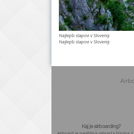
Najlepši slapovi v Sloveniji
Najlepši slapovi v Sloveniji
Airbo
Kaj je airboarding?
Airboard je napihljiva rebrasta blazina z 