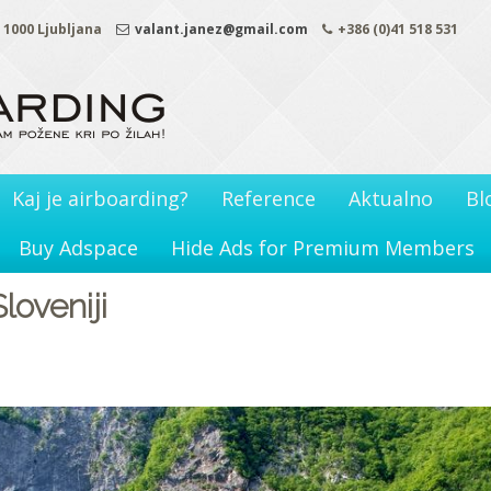
. 1000 Ljubljana
valant.janez@gmail.com
+386 (0)41 518 531
Kaj je airboarding?
Reference
Aktualno
Bl
Buy Adspace
Hide Ads for Premium Members
loveniji