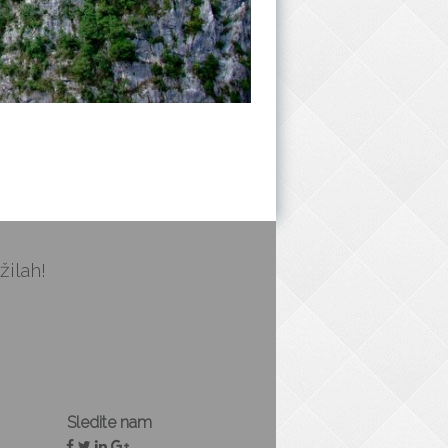
žilah!
Sledite nam