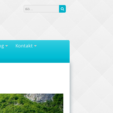
Išči:
Išči
og
Kontakt