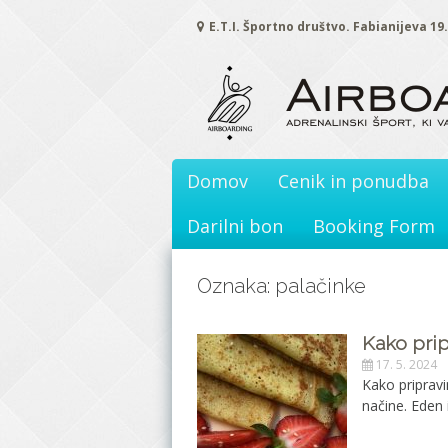
Skoči
E.T.I. Športno društvo. Fabianijeva 19
na
vsebino
Domov
Cenik in ponudba
Darilni bon
Booking Form
Oznaka: palačinke
Kako pri
17. 5. 2024
Kako pripravi
načine. Eden 