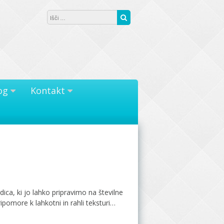
Išči:
Išči
og
Kontakt
ica, ki jo lahko pripravimo na številne
pomore k lahkotni in rahli teksturi…