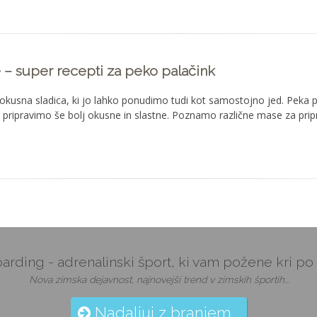
 – super recepti za peko palačink
okusna sladica, ki jo lahko ponudimo tudi kot samostojno jed. Peka p
i pripravimo še bolj okusne in slastne. Poznamo različne mase za pri
arding - adrenalinski šport, ki vam požene kri po 
Nova zimska dejavnost, najnovejši trend v zimskih športih...
Nadaljuj z branjem...