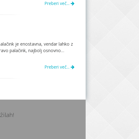
Preberi več...
alačink je enostavna, vendar lahko z
pravo palačink, najbolj osnovno…
Preberi več...
žilah!