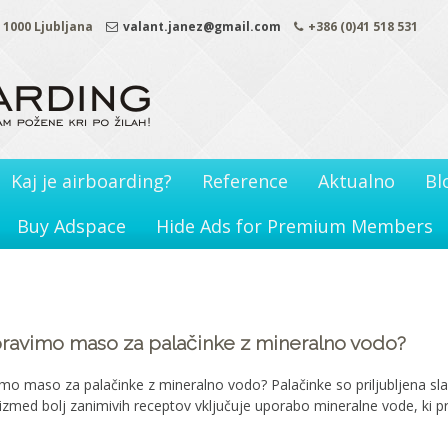
. 1000 Ljubljana
valant.janez@gmail.com
+386 (0)41 518 531
Kaj je airboarding?
Reference
Aktualno
Bl
Buy Adspace
Hide Ads for Premium Members
pravimo maso za palačinke z mineralno vodo?
mo maso za palačinke z mineralno vodo? Palačinke so priljubljena slad
izmed bolj zanimivih receptov vključuje uporabo mineralne vode, ki pri