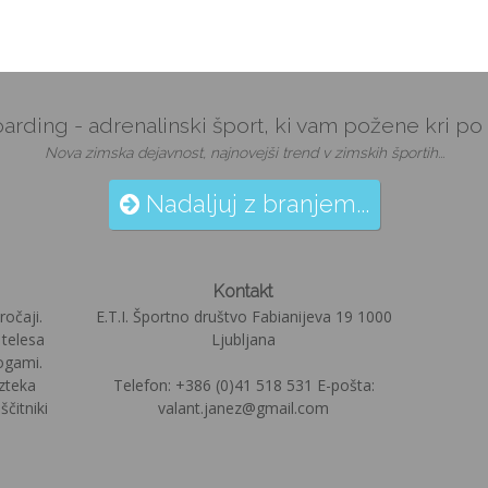
arding - adrenalinski šport, ki vam požene kri po 
Nova zimska dejavnost, najnovejši trend v zimskih športih...
Nadaljuj z branjem...
Kontakt
ročaji.
E.T.I. Športno društvo Fabianijeva 19 1000
 telesa
Ljubljana
ogami.
izteka
Telefon: +386 (0)41 518 531 E-pošta:
čitniki
valant.janez@gmail.com