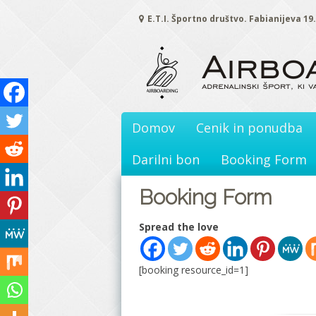
Skoči
E.T.I. Športno društvo. Fabianijeva 19
na
vsebino
Domov
Cenik in ponudba
Darilni bon
Booking Form
Booking Form
Spread the love
[booking resource_id=1]