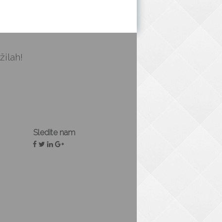
žilah!
Sledite nam