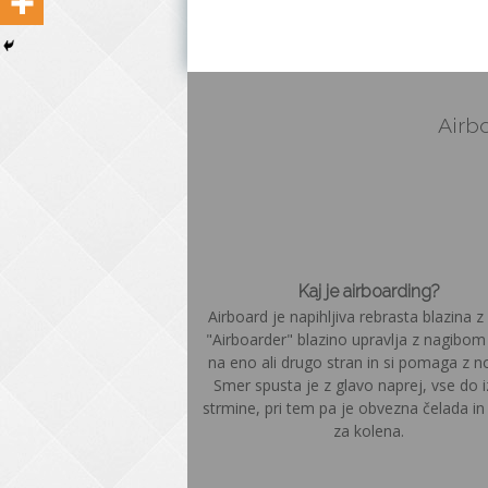
Airbo
Kaj je airboarding?
Airboard je napihljiva rebrasta blazina z 
"Airboarder" blazino upravlja z nagibom
na eno ali drugo stran in si pomaga z n
Smer spusta je z glavo naprej, vse do 
strmine, pri tem pa je obvezna čelada in š
za kolena.