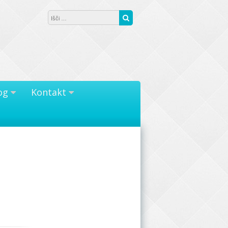
Išči:
Išči
og
Kontakt